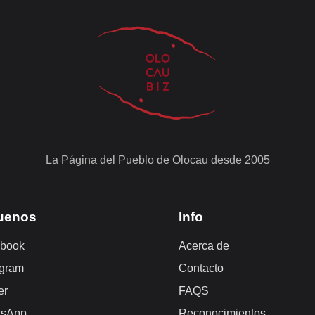
La Página del Pueblo de Olocau desde 2005
uenos
Info
book
Acerca de
agram
Contacto
er
FAQS
tsApp
Reconocimientos