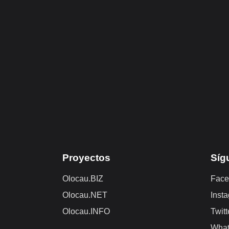
Proyectos
Síg
Olocau.BIZ
Face
Olocau.NET
Inst
Olocau.INFO
Twitt
Wha