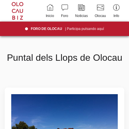
Inicio
Foro
Noticias
Olocau
Info
FORO DE OLOCAU
| Participa pulsando aquí
Puntal dels Llops de Olocau