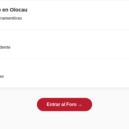
o en Olocau
ramentiras
dente
no
Entrar al Foro →