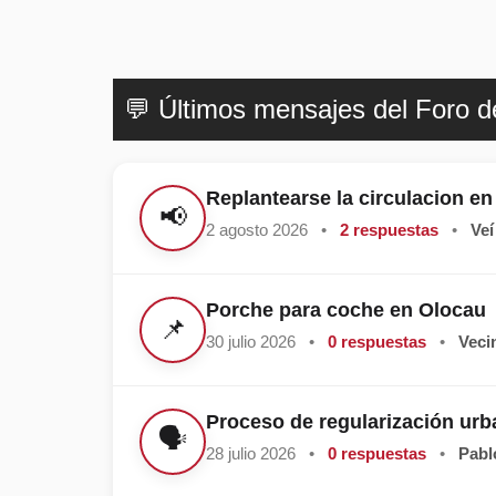
💬 Últimos mensajes del Foro 
Replantearse la circulacion e
📢
2 agosto 2026
•
2 respuestas
•
Veí
Porche para coche en Olocau
📌
30 julio 2026
•
0 respuestas
•
Veci
Proceso de regularización urba
🗣️
28 julio 2026
•
0 respuestas
•
Pabl