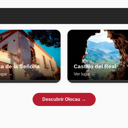
a de la Señoría
Castillo del Real
lugar →
Ver lugar →
Descubrir Olocau →