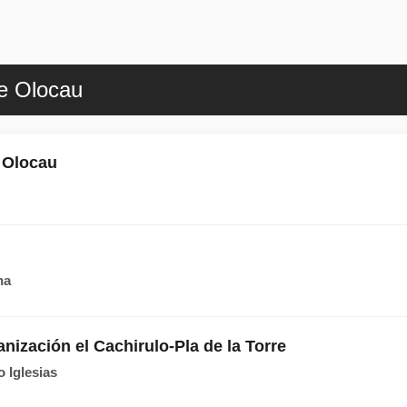
de Olocau
n Olocau
na
nización el Cachirulo-Pla de la Torre
o Iglesias