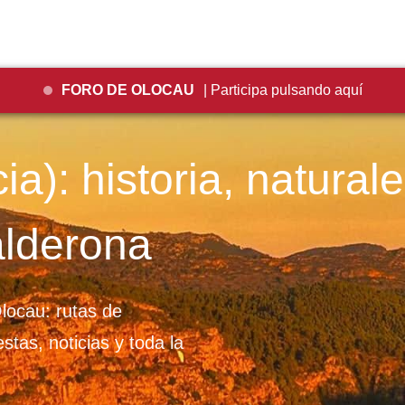
FORO DE OLOCAU
| Participa pulsando aquí
a): historia, natural
alderona
locau: rutas de
stas, noticias y toda la