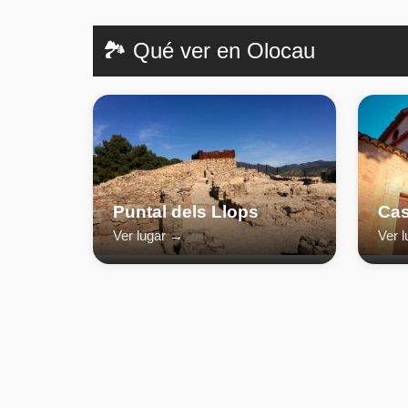
🏞️ Qué ver en Olocau
Puntal dels Llops
Cas
Ver lugar →
Ver 