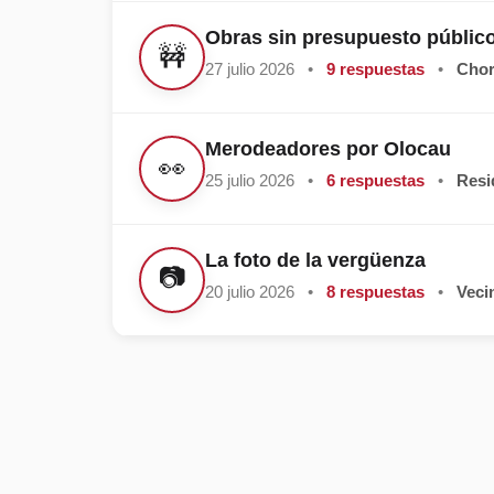
Obras sin presupuesto públic
🚧
27 julio 2026
•
9 respuestas
•
Chor
Merodeadores por Olocau
👀
25 julio 2026
•
6 respuestas
•
Resi
La foto de la vergüenza
📷
20 julio 2026
•
8 respuestas
•
Veci