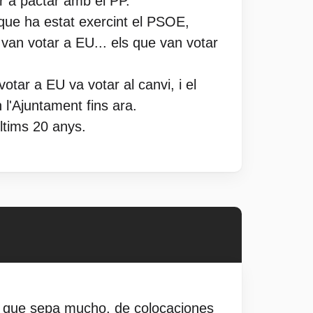
r a pactar amb el PP.
a que ha estat exercint el PSOE,
van votar a EU... els que van votar
otar a EU va votar al canvi, i el
 l'Ajuntament fins ara.
ltims 20 anys.
o que sepa mucho, de colocaciones