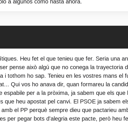
sólo a algunos como hasta ahora.
rítiques. Heu fet el que tenieu que fer. Seria una a
ser pense això algú que no conega la trayectoria 
tra i tothom ho sap. Tenieu en les vostres mans el f
at... Qui vos ho anava dir, quan formareu la candi
e espabile per a la pròxima, ja sabem que els que l
 és que heu apostat pel canvi. El PSOE ja sabem el
 amb el PP perquè sempre dieu que pactarieu amb 
 es per pegar bots d'alegria este pacte, però heu f