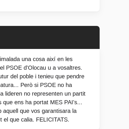
nimalada una cosa així en les
del PSOE d'Olocau u a vosaltres.
utur del poble i tenieu que pendre
datura... Però si PSOE no ha
a lideren no representen un partit
s que ens ha portat MES PAI's...
aquell que vos garantisara la
et el que calia. FELICITATS.