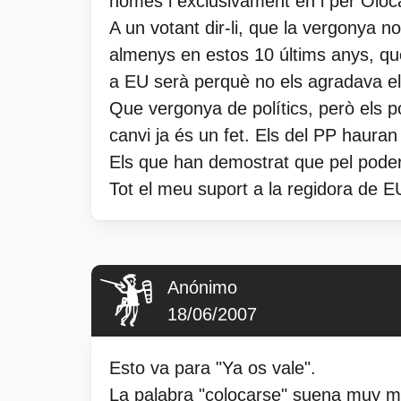
només i exclusivament en i per Oloc
A un votant dir-li, que la vergonya n
almenys en estos 10 últims anys, que
a EU serà perquè no els agradava el
Que vergonya de polítics, però els pol
canvi ja és un fet. Els del PP haura
Els que han demostrat que pel poder 
Tot el meu suport a la regidora de E
Anónimo
18/06/2007
Esto va para "Ya os vale".
La palabra "colocarse" suena muy m