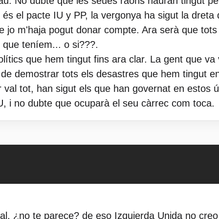
au. No dubte que les seues raons hauran tingut pe
o és el pacte IU y PP, la vergonya ha sigut la dret
 jo m'haja pogut donar compte. Ara serà que tots 
 que teníem... o si???.
ítics que hem tingut fins ara clar. La gent que va v
n de demostrar tots els desastres que hem tingut en
val tot, han sigut els que han governat en estos ú
U, i no dubte que ocuparà el seu càrrec com toca.
al, ¿no te parece? de eso Izquierda Unida no cre