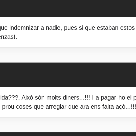
ue indemnizar a nadie, pues si que estaban esto
enzas!.
vida???. Això són molts diners...!!! I a pagar-ho 
prou coses que arreglar que ara ens falta açò...!!!