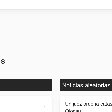
os
Noticias aleatorias
Un juez ordena catas
→
Olocau