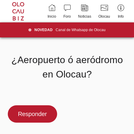
Inicio
Foro
Noticias
Olocau
Info
NOVEDAD
Canal de Whatsapp de Olocau
¿Aeropuerto ó aeródromo
en Olocau?
Responder