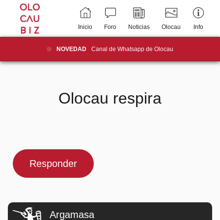
Inicio
Foro
Noticias
Olocau
Info
NOVEDAD
Canal de Whatsapp de Olocau
Olocau respira
Responder
Argamasa