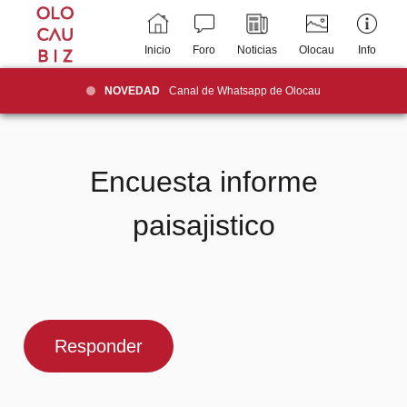
Inicio
Foro
Noticias
Olocau
Info
NOVEDAD
Canal de Whatsapp de Olocau
Encuesta informe
paisajistico
Responder