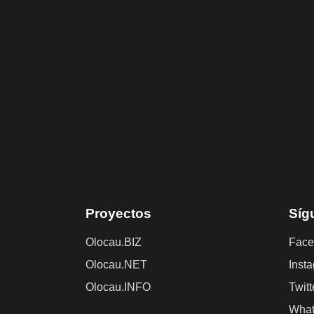
Proyectos
Síg
Olocau.BIZ
Face
Olocau.NET
Inst
Olocau.INFO
Twitt
Wha