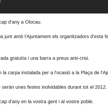
2
cap d'any a Olocau.
ia junt amb l'Ajuntament els organitzadors d'esta f
da gratuïta i una barra a preus anti-crisi.
la carpa instalada per a l'ocasió a la Plaça de l'A
e seràn unes festes inolvidables durant tot el 2012.
cap d'any en la vostra gent i al vostre poble.