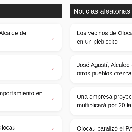
Noticias aleatorias
Alcalde de
Los vecinos de Oloca
→
en un plebiscito
José Agustí, Alcalde
→
otros pueblos crezca
omportamiento en
→
Una empresa proyec
multiplicará por 20 l
→
Olocau
Olocau paralizó el P