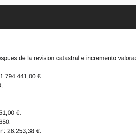
spues de la revision catastral e incremento valora
61.794.441,00 €.
0.
51,00 €.
650.
on: 26.253,38 €.