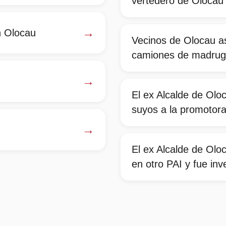
vertedero de Olocau
→
n Olocau
Vecinos de Olocau a
camiones de madruga
→
El ex Alcalde de Olo
suyos a la promotora
→
El ex Alcalde de Olo
en otro PAI y fue inv