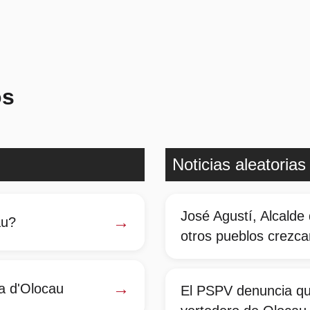
os
Noticias aleatorias
José Agustí, Alcalde
→
au?
otros pueblos crezca
→
dia d'Olocau
El PSPV denuncia qu