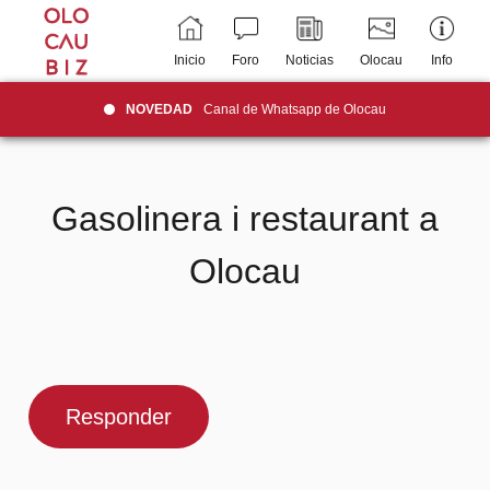
Inicio
Foro
Noticias
Olocau
Info
NOVEDAD
Canal de Whatsapp de Olocau
Gasolinera i restaurant a
Olocau
Responder