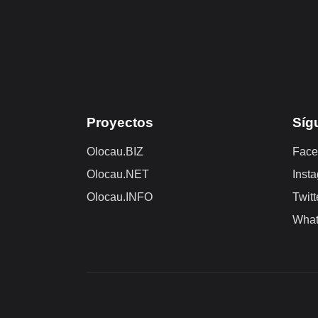
Proyectos
Síg
Olocau.BIZ
Face
Olocau.NET
Inst
Olocau.INFO
Twitt
Wha