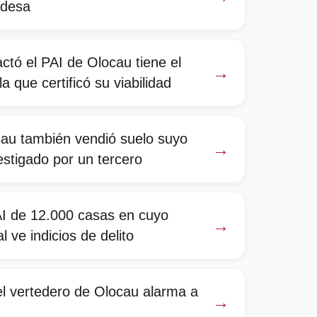
ldesa
tó el PAI de Olocau tiene el
→
a que certificó su viabilidad
cau también vendió suelo suyo
→
estigado por un tercero
AI de 12.000 casas en cuyo
→
l ve indicios de delito
el vertedero de Olocau alarma a
→