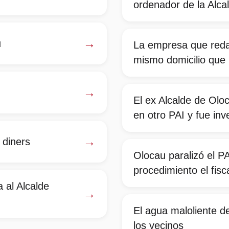
ordenador de la Alca
→
u
La empresa que redac
mismo domicilio que l
→
El ex Alcalde de Olo
en otro PAI y fue inv
→
 diners
Olocau paralizó el P
procedimiento el fisca
a al Alcalde
→
El agua maloliente d
los vecinos