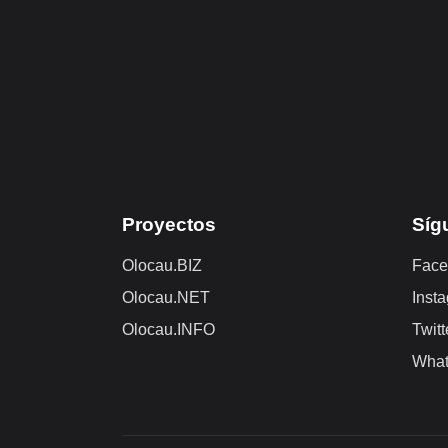
Proyectos
Síg
Olocau.BIZ
Face
Olocau.NET
Inst
Olocau.INFO
Twitt
Wha