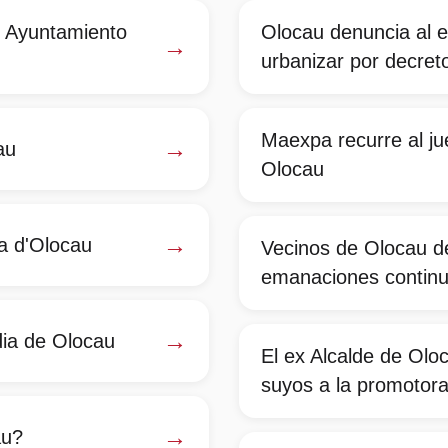
l Ayuntamiento
Olocau denuncia al e
→
urbanizar por decret
Maexpa recurre al jue
→
au
Olocau
→
dia d'Olocau
Vecinos de Olocau d
emanaciones continu
→
dia de Olocau
El ex Alcalde de Olo
suyos a la promotora
→
au?