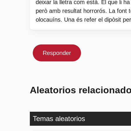
deixar la lletra com està. El que li h
però amb resultat horrorós. La font t
olocauíns. Una és refer el dipòsit per
Responder
Aleatorios relacionad
Temas aleatorios