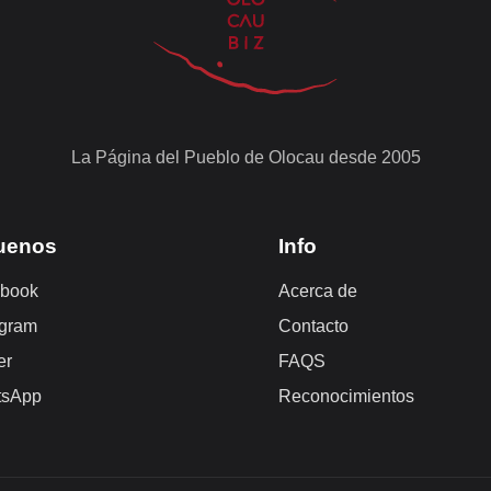
La Página del Pueblo de Olocau desde 2005
uenos
Info
book
Acerca de
agram
Contacto
er
FAQS
tsApp
Reconocimientos