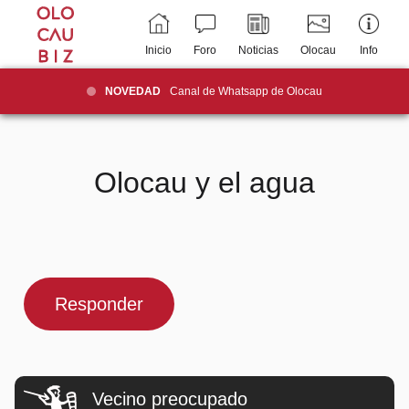
Inicio
Foro
Noticias
Olocau
Info
NOVEDAD
Canal de Whatsapp de Olocau
Olocau y el agua
Responder
Vecino preocupado