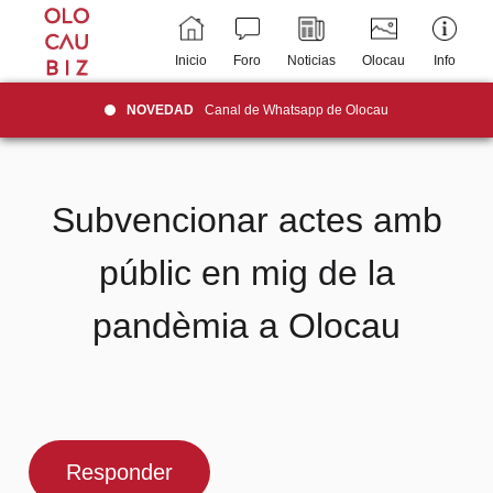
Inicio
Foro
Noticias
Olocau
Info
NOVEDAD
Canal de Whatsapp de Olocau
Subvencionar actes amb
públic en mig de la
pandèmia a Olocau
Responder