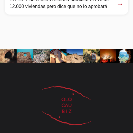
→
12.000 viviendas pero dice que no lo aprobará