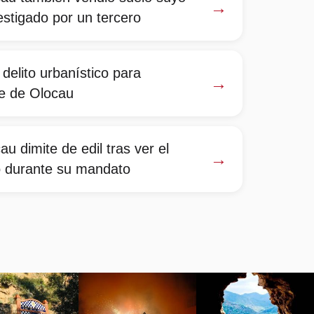
→
estigado por un tercero
 delito urbanístico para
→
de de Olocau
au dimite de edil tras ver el
→
to durante su mandato