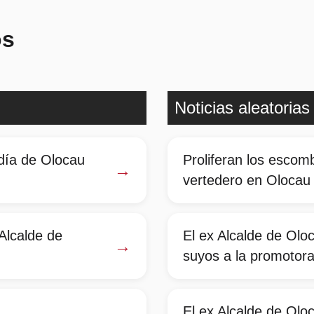
os
Noticias aleatorias
ldía de Olocau
Proliferan los escom
→
vertedero en Olocau
Alcalde de
El ex Alcalde de Olo
→
suyos a la promotora
El ex Alcalde de Olo