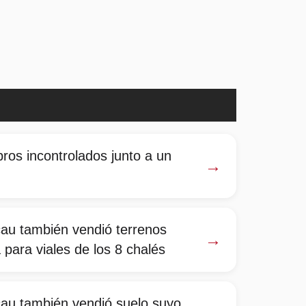
bros incontrolados junto a un
→
cau también vendió terrenos
→
 para viales de los 8 chalés
cau también vendió suelo suyo