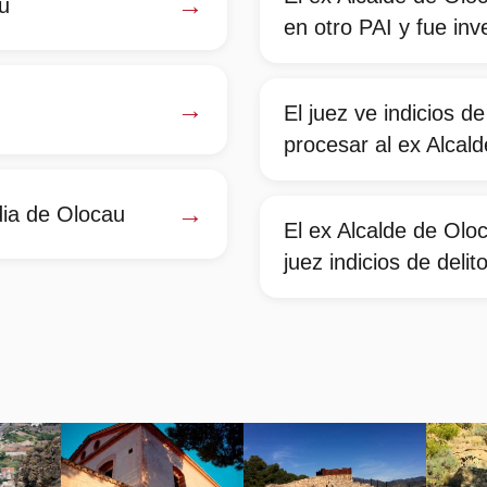
→
u
en otro PAI y fue inv
→
El juez ve indicios de
procesar al ex Alcal
→
dia de Olocau
El ex Alcalde de Oloc
juez indicios de deli