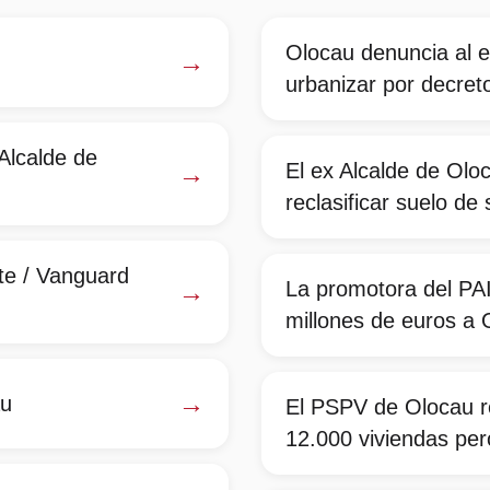
Olocau denuncia al e
→
urbanizar por decret
Alcalde de
→
El ex Alcalde de Oloc
reclasificar suelo de
ate / Vanguard
→
La promotora del PA
millones de euros a O
→
au
El PSPV de Olocau re
12.000 viviendas per