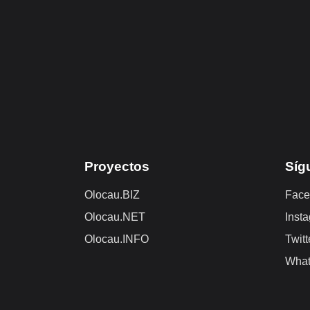
Proyectos
Síg
Olocau.BIZ
Face
Olocau.NET
Inst
Olocau.INFO
Twitt
Wha