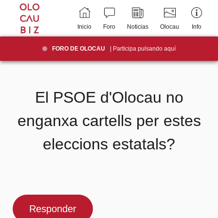
Inicio
Foro
Noticias
Olocau
Info
FORO DE OLOCAU
| Participa pulsando aquí
El PSOE d'Olocau no
enganxa cartells per estes
eleccions estatals?
Responder