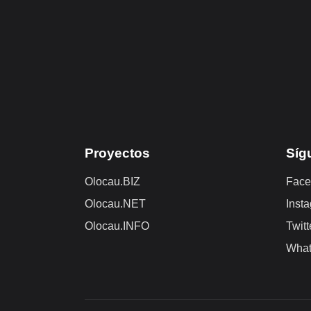
Proyectos
Síg
Olocau.BIZ
Face
Olocau.NET
Inst
Olocau.INFO
Twitt
Wha