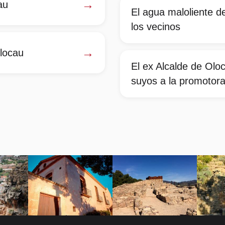
→
au
El agua maloliente d
los vecinos
→
Olocau
El ex Alcalde de Olo
suyos a la promotora