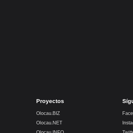
Proyectos
Síg
Olocau.BIZ
Face
Olocau.NET
Inst
Olocau.INFO
Twitt