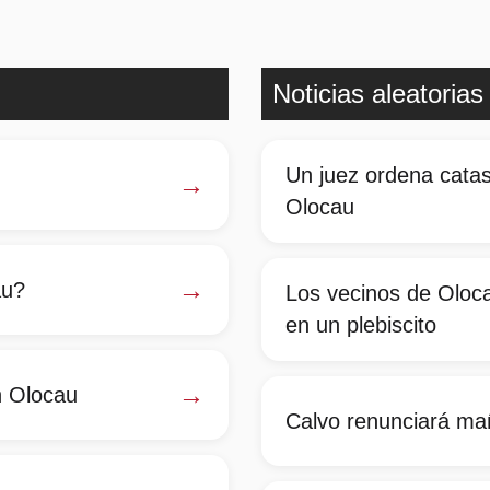
Noticias aleatorias
Un juez ordena catas
→
Olocau
→
au?
Los vecinos de Oloca
en un plebiscito
→
n Olocau
Calvo renunciará mañ