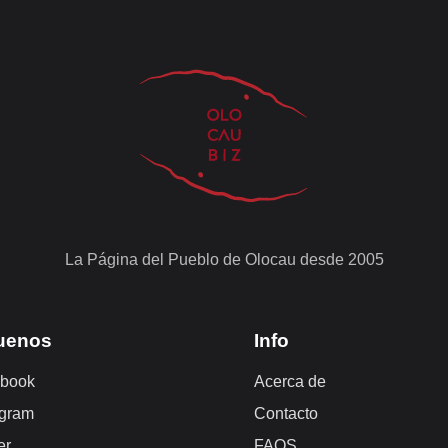
La Página del Pueblo de Olocau desde 2005
uenos
Info
book
Acerca de
agram
Contacto
er
FAQS