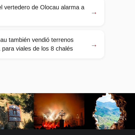
el vertedero de Olocau alarma a
→
cau también vendió terrenos
→
 para viales de los 8 chalés