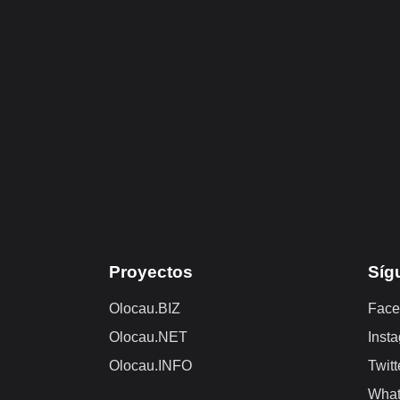
Proyectos
Síg
Olocau.BIZ
Face
Olocau.NET
Inst
Olocau.INFO
Twitt
Wha