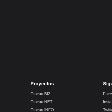
Proyectos
Síg
Olocau.BIZ
Face
Olocau.NET
Inst
Olocau.INFO
Twitt