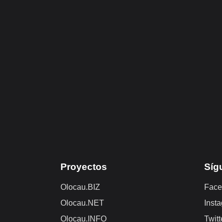
Proyectos
Síg
Olocau.BIZ
Face
Olocau.NET
Inst
Olocau.INFO
Twitt