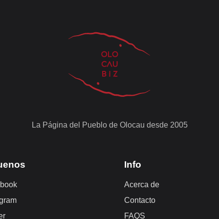
La Página del Pueblo de Olocau desde 2005
uenos
Info
book
Acerca de
agram
Contacto
er
FAQS