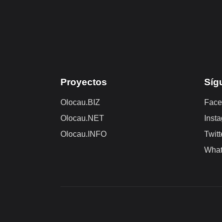
Proyectos
Síg
Olocau.BIZ
Face
Olocau.NET
Inst
Olocau.INFO
Twitt
Wha