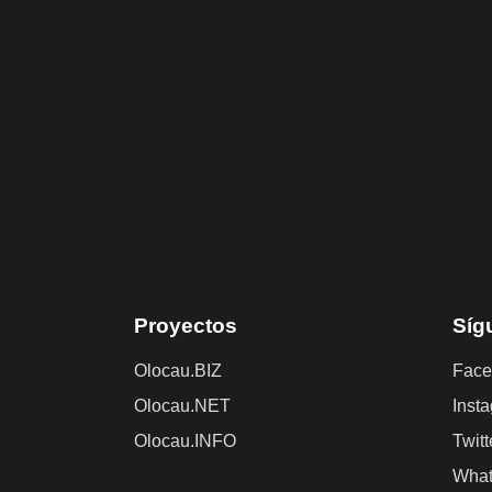
Proyectos
Síg
Olocau.BIZ
Face
Olocau.NET
Inst
Olocau.INFO
Twitt
Wha