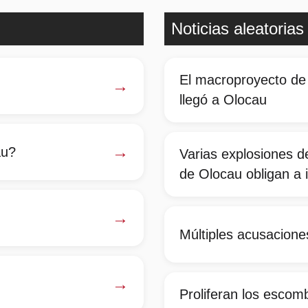
Noticias aleatorias
El macroproyecto de
→
llegó a Olocau
→
au?
Varias explosiones d
de Olocau obligan a 
→
Múltiples acusacione
→
Proliferan los escom