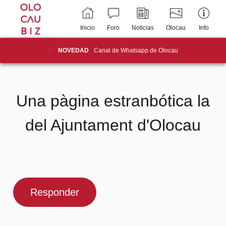
Inicio
Foro
Noticias
Olocau
Info
NOVEDAD
Canal de Whatsapp de Olocau
Una pàgina estranbótica la
del Ajuntament d'Olocau
Responder