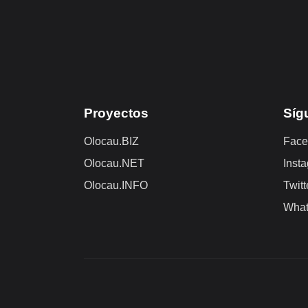
Proyectos
Síg
Olocau.BIZ
Face
Olocau.NET
Inst
Olocau.INFO
Twitt
Wha