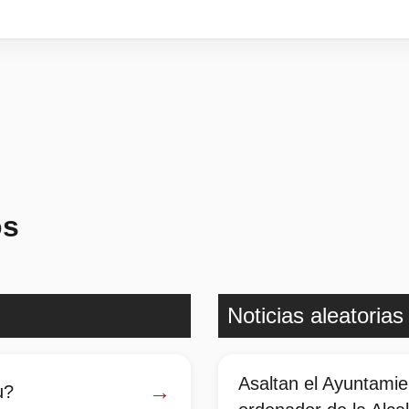
os
Noticias aleatorias
Asaltan el Ayuntamie
→
u?