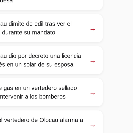
ldesa
au dimite de edil tras ver el
→
to durante su mandato
au dio por decreto una licencia
→
és en un solar de su esposa
e gas en un vertedero sellado
→
intervenir a los bomberos
el vertedero de Olocau alarma a
→