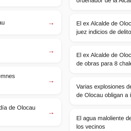
ordenador de la Alca
→
au
El ex Alcalde de Oloc
juez indicios de deli
→
El ex Alcalde de Oloc
de obras para 8 chal
lemnes
→
Varias explosiones d
de Olocau obligan a 
ldía de Olocau
→
El agua maloliente d
los vecinos