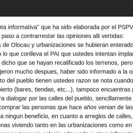
 "Nota informativa" que ha sido elaborada por el
aso a contrarrestar las opiniones alli vertidas:
 de Olocau y urbanizaciones se hubieran enterado 
 lo que conlleva el PAI que ustedes intentan impla
cho que se hayan recalificado los terrenos, pero 
ijeron mucho despues, haber sido informado a la op
nto del pueblo tienen ustedes razon se nota cuando
erto (bares, tiendas, etc...), tampoco encuentras 
 dialogar por las calles del pueblo, sencillament
 comprar las personas que hace años venian de la
ningun beneficio, en cuanto a arreglos de calles, s
onas viviendo tanto en las urbanizaciones como e