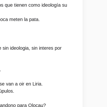
os que tienen como ideología su
boca meten la pata.
in ideologia, sin interes por
.
e van a oir en Liria.
úpulos.
abandono para Olocau?